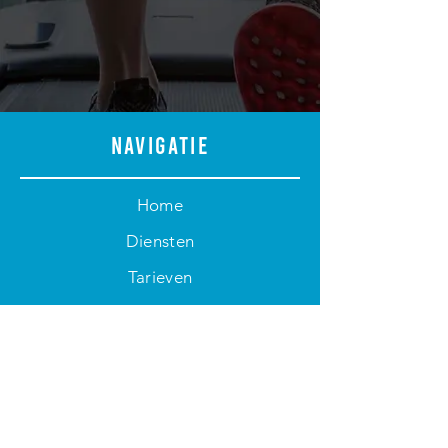
Navigatie
Home
Diensten
Tarieven
Rooster
Contact
Contact